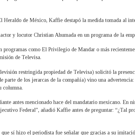
 Heraldo de México, Kaffie destapó la medida tomada al inter
el actor y locutor Christian Ahumada en un programa de la emp
 programas como El Privilegio de Mandar o más recientement
misión de Televisa.
evisión restringida propiedad de Televisa) solicitó la presen
de parte de los jerarcas de la compañía) vino una advertencia: 
su columna.
diante antes mencionado hace del mandatario mexicano. En ni
cutivo Federal”, añadió Kaffie antes de preguntar: “¿Tal proh
 que sí hizo el periodista fue señalar que gracias a su imita