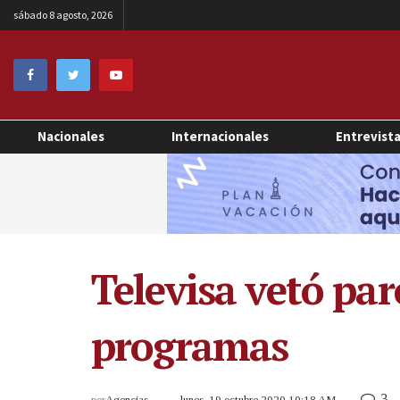
sábado 8 agosto, 2026
Nacionales
Internacionales
Entrevist
Televisa vetó pa
programas
3
por
Agencias
lunes, 19 octubre 2020 10:18 AM