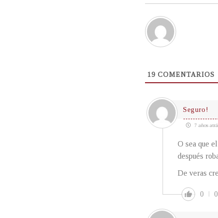
19
COMENTARIOS
Seguro!
7 años atrá
O sea que e
después rob
De veras cre
0
0