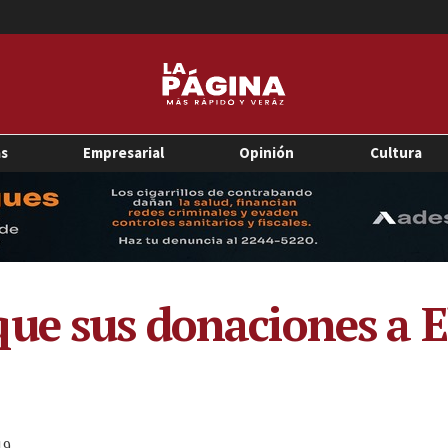
as
Empresarial
Opinión
Cultura
ue sus donaciones a E
19