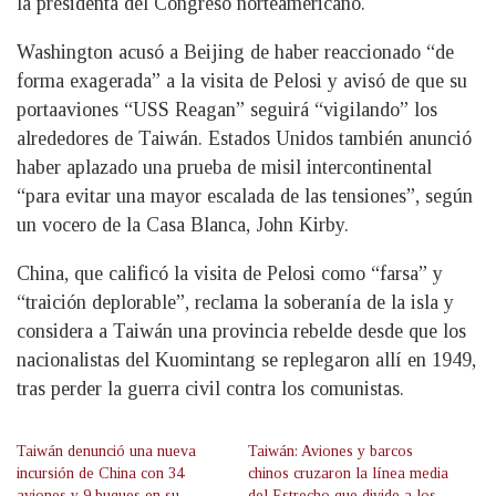
la presidenta del Congreso norteamericano.
Washington acusó a Beijing de haber reaccionado “de
forma exagerada” a la visita de Pelosi y avisó de que su
portaaviones “USS Reagan” seguirá “vigilando” los
alrededores de Taiwán. Estados Unidos también anunció
haber aplazado una prueba de misil intercontinental
“para evitar una mayor escalada de las tensiones”, según
un vocero de la Casa Blanca, John Kirby.
China, que calificó la visita de Pelosi como “farsa” y
“traición deplorable”, reclama la soberanía de la isla y
considera a Taiwán una provincia rebelde desde que los
nacionalistas del Kuomintang se replegaron allí en 1949,
tras perder la guerra civil contra los comunistas.
Taiwán denunció una nueva
Taiwán: Aviones y barcos
incursión de China con 34
chinos cruzaron la línea media
aviones y 9 buques en su
del Estrecho que divide a los