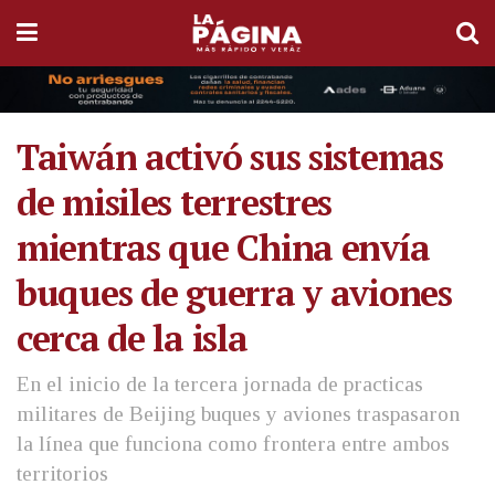
Taiwán activó sus sistemas
de misiles terrestres
mientras que China envía
buques de guerra y aviones
cerca de la isla
En el inicio de la tercera jornada de practicas
militares de Beijing buques y aviones traspasaron
la línea que funciona como frontera entre ambos
territorios