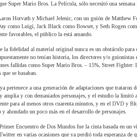
que Super Mario Bros. La Película, sólo necesitó una semana 
 Aaron Horvath y Michael Jelenic, con un guión de Matthew Fo
ay como Luigi, Jack Black como Bowser, y Seth Rogen como 
nte favorables, el público la está amando.
 la fidelidad al material original nunca es un obstáculo para 
puestamente no tenían historia, los directores y/o guionistas 
iones fallidas como Super Mario Bros. – 15%, Street Fighter: 
s que se basaban.
 pertenece a una generación de adaptaciones que trataron de 
y amplia y con demasiados personajes, y el estudio la limitó a
iente para al menos otros cuarenta minutos, y en el DVD y Blu
o y ahondado un poco más en el desarrollo de personajes.
l Primer Encuentro de Dos Mundos fue la cinta basada en un vi
n Twitter en varias ocasiones que ya perdió toda esperanza de