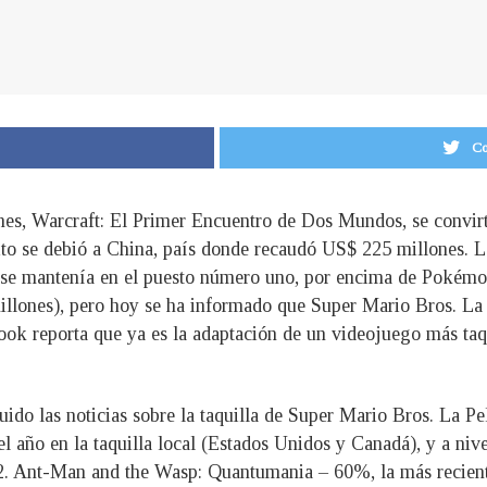
Co
nes, Warcraft: El Primer Encuentro de Dos Mundos, se convir
 éxito se debió a China, país donde recaudó US$ 225 millones.
s se mantenía en el puesto número uno, por encima de Pokém
illones), pero hoy se ha informado que Super Mario Bros. La
ook reporta que ya es la adaptación de un videojuego más taq
uido las noticias sobre la taquilla de Super Mario Bros. La P
el año en la taquilla local (Estados Unidos y Canadá), y a nive
2. Ant-Man and the Wasp: Quantumania – 60%, la más recient