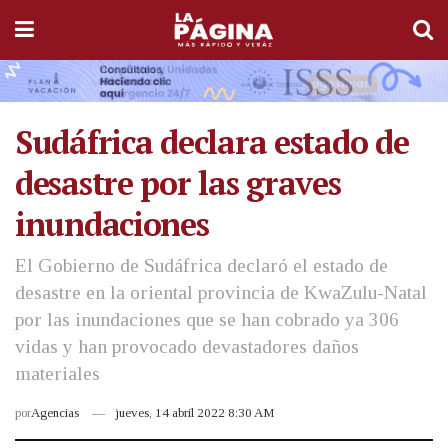
Sudáfrica declara estado de
desastre por las graves
inundaciones
El Gobierno de Sudáfrica declaró el estado de
desastre en la oriental provincia de KwaZulu-Natal
por las inundaciones que se han cobrado ya 306
vidas y han provocado devastadores daños
materiales
por
Agencias
jueves, 14 abril 2022 8:30 AM