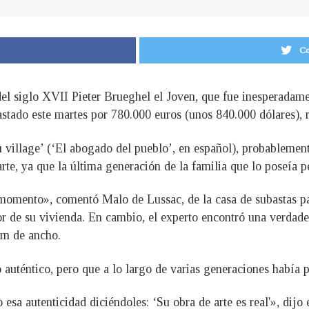
Co
del siglo XVII Pieter Brueghel el Joven, que fue inesperadam
stado este martes por 780.000 euros (unos 840.000 dólares), r
u village’ (‘El abogado del pueblo’, en español), probablemen
te, ya que la última generación de la familia que lo poseía p
mento», comentó Malo de Lussac, de la casa de subastas par
lor de su vivienda. En cambio, el experto encontró una verdade
cm de ancho.
uténtico, pero que a lo largo de varias generaciones había 
esa autenticidad diciéndoles: ‘Su obra de arte es real'», dijo 