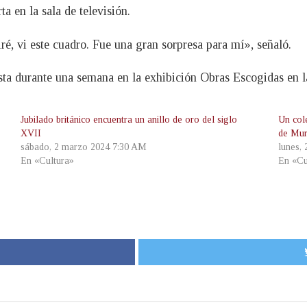
a en la sala de televisión.
é, vi este cuadro. Fue una gran sorpresa para mí», señaló.
sta durante una semana en la exhibición Obras Escogidas en la
Jubilado británico encuentra un anillo de oro del siglo
Un col
XVII
de Mur
sábado, 2 marzo 2024 7:30 AM
lunes,
En «Cultura»
En «Cu