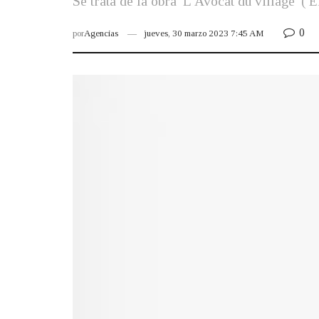
Se trata de la obra 'L'Avocat du village' (
0
por
Agencias
jueves, 30 marzo 2023 7:45 AM