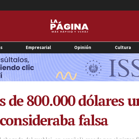
as
Empresarial
Opinión
Cultura
 de 800.000 dólares u
 consideraba falsa