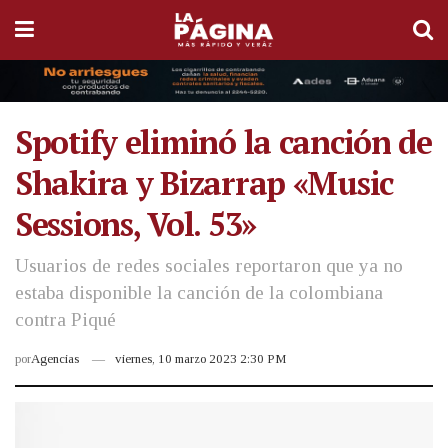
Spotify eliminó la canción de
Shakira y Bizarrap «Music
Sessions, Vol. 53»
Usuarios de redes sociales reportaron que ya no
estaba disponible la canción de la colombiana
contra Piqué
por
Agencias
viernes, 10 marzo 2023 2:30 PM