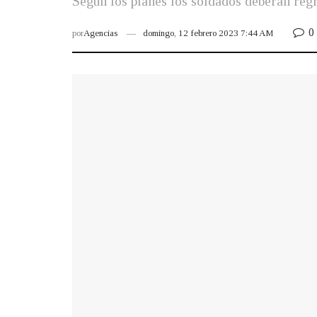
Según los planes los soldados deberán regre
0
por
Agencias
domingo, 12 febrero 2023 7:44 AM