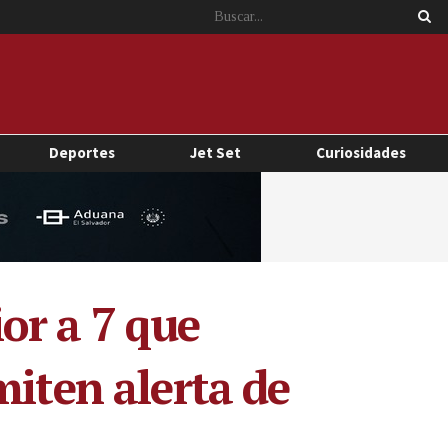
Deportes
Jet Set
Curiosidades
or a 7 que
miten alerta de