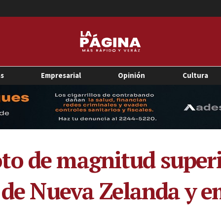
as
Empresarial
Opinión
Cultura
o de magnitud superi
s de Nueva Zelanda y e