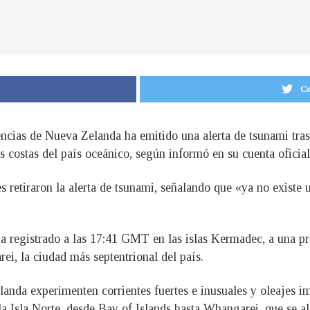
Co
ias de Nueva Zelanda ha emitido una alerta de tsunami tras
s costas del país oceánico, según informó en su cuenta oficial
s retiraron la alerta de tsunami, señalando que «ya no existe
ha registrado a las 17:41 GMT en las islas Kermadec, a una pr
ei, la ciudad más septentrional del país.
anda experimenten corrientes fuertes e inusuales y oleajes im
 la Isla Norte, desde Bay of Islands hasta Whangarei, que se al