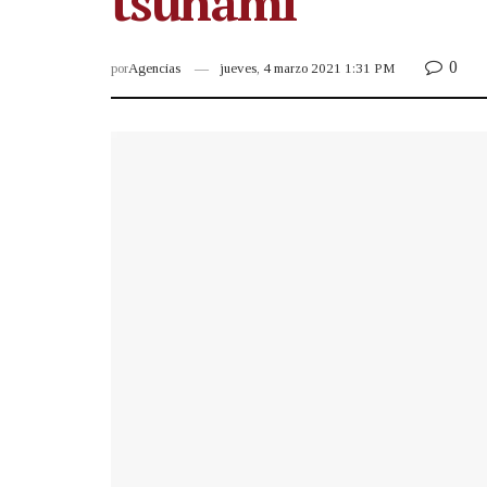
tsunami
0
por
Agencias
jueves, 4 marzo 2021 1:31 PM