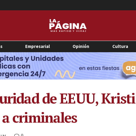
as
Empresarial
Opinión
Cultura
guridad de EEUU, Kris
 a criminales
0
4 AM