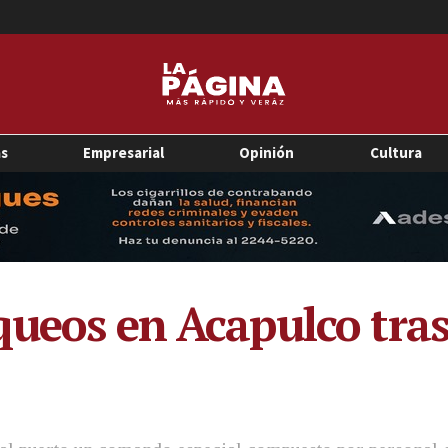
as
Empresarial
Opinión
Cultura
ueos en Acapulco tras 