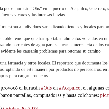
a por el huracán “Otis” en el puerto de Acapulco, Guerrero, s
fuertes vientos y las intensas lluvias.
muestran a individuos vandalizando tiendas y locales para ac
 doble remolque que transportaban alimentos volcados en una 
ruzando corrientes de agua para saquear la mercancía de los c
 evidente les causarán problemas para retomar su camino.
 una farmacia y otros locales. El reportero que documenta lo
os, optando de esta manera por productos no perecederos, en l
mpras para cargar productos.
e provocó el huracán
#Otis
en
#Acapulco
, en algunas c
robaron pantallas, computadoras y hasta colchones:
pic
L)
October 26, 2023