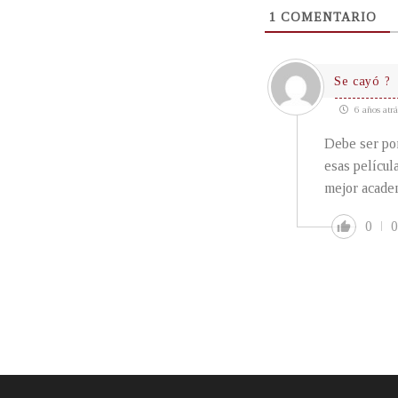
1
COMENTARIO
Se cayó ?
6 años atrá
Debe ser por
esas películ
mejor academ
0
0