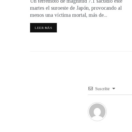
Un terremoto de magnitud 7.1 sacudió este
martes el suroeste de Japón, provocando al
menos una víctima mortal, más de...
LEER MÁS
Suscribir