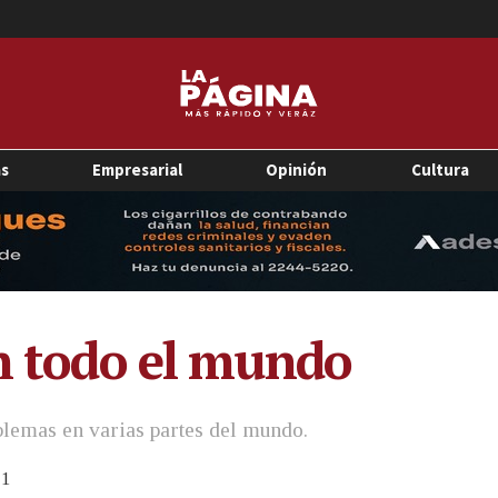
as
Empresarial
Opinión
Cultura
en todo el mundo
blemas en varias partes del mundo.
1