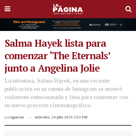
Salma Hayek lista para
comenzar ‘The Eternals’
junto a Angelina Jolie
La talentosa, Salma Hayek, en una reciente
publicación en su cuenta de Instagram se mostró
realmente entusiasmada y lista para comenzar con
su nuevo proyecto cinematográfico.
por
Agencias
miércoles, 24 julio 2019 2:53 PM