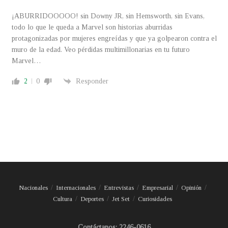
¡ABURRIDOOOOO! sin Downy JR, sin Hemsworth, sin Evans,
todo lo que le queda a Marvel son historias aburridas
protagonizadas por mujeres engreídas y que ya golpearon contra el
muro de la edad. Veo pérdidas multimillonarias en tu futuro
Marvel…
2
0
Responder
Nacionales
Internacionales
Entrevistas
Empresarial
Opinión
Cultura
Deportes
Jet Set
Curiosidades
Contáctanos: 2246-0616