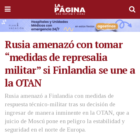
Rusia amenazó con tomar
“medidas de represalia
militar” si Finlandia se une a
la OTAN
Rusia amenazó a Finlandia con medidas de
respuesta técnico-militar tras su decisión de
ingresar de manera inminente en la OTAN, que a
juicio de Moscú pone en peligro la estabilidad y
seguridad en el norte de Europa.