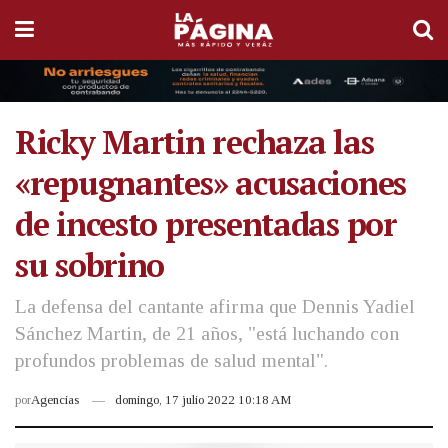
Ricky Martin rechaza las
«repugnantes» acusaciones
de incesto presentadas por
su sobrino
La defensa del cantante afirma que Dennis Yadiel
Sánchez Martin, de 21 años, "está luchando con
profundos problemas de salud mental".
por
Agencias
domingo, 17 julio 2022 10:18 AM