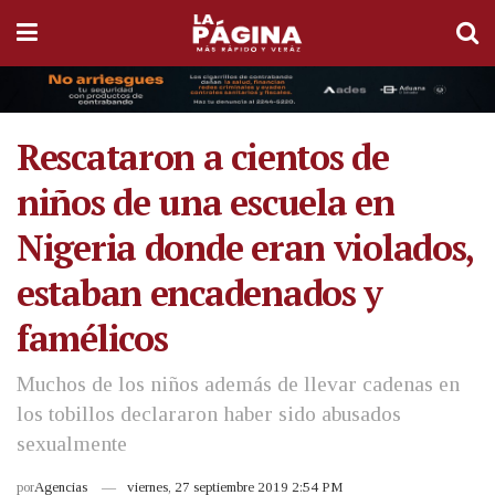
Rescataron a cientos de
niños de una escuela en
Nigeria donde eran violados,
estaban encadenados y
famélicos
Muchos de los niños además de llevar cadenas en
los tobillos declararon haber sido abusados
sexualmente
por
Agencias
viernes, 27 septiembre 2019 2:54 PM