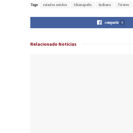
Tags:
estados unidos
Idianapolis
Indiana
Tiroteo
compartir
9
Relacionado
Noticias