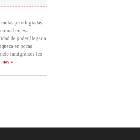
scuelas privilegiadas.
icional en esa
ridad de poder llegar a
riqueza en pocas
sando inmigrantes les
 más »