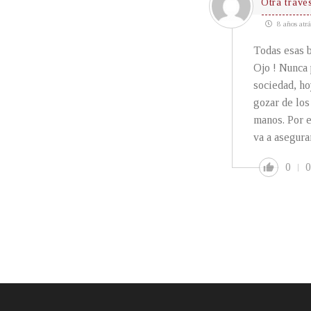
Otra traves
8 años atrá
Todas esas b
Ojo ! Nunca 
sociedad, ho
gozar de los
manos. Por e
va a asegura
0
0