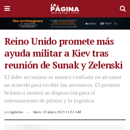
Reino Unido promete más
ayuda militar a Kiev tras
reunión de Sunak y Zelenski
El líder ucraniano se mostró confiado en alcanzar
un acuerdo para recibir las aeronaves. El premier
británico mostró su disposición para el
entrenamiento de pilotos y la logística
por
Agencias
lunes, 15 mayo 2023 11:51 AM