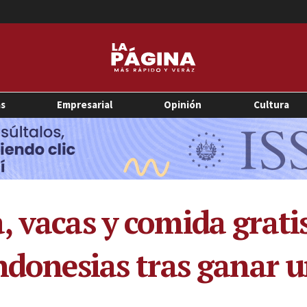
as
Empresarial
Opinión
Cultura
 vacas y comida gratis
indonesias tras ganar 