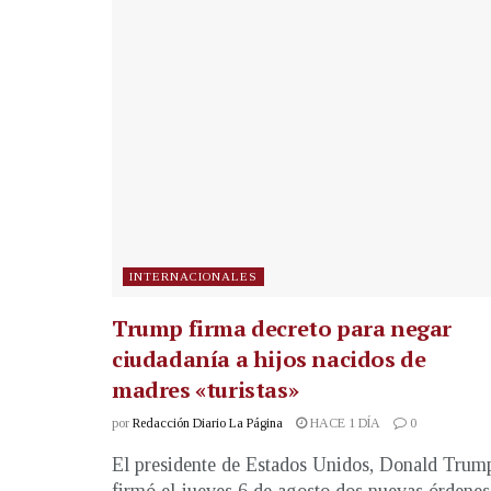
INTERNACIONALES
Trump firma decreto para negar
ciudadanía a hijos nacidos de
madres «turistas»
por
Redacción Diario La Página
HACE 1 DÍA
0
El presidente de Estados Unidos, Donald Trum
firmó el jueves 6 de agosto dos nuevas órdenes