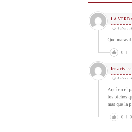
LA VERD
4 años atrá
Que maravil
0
-
lenz rivera
4 años atrá
Aquí en el p
los bichos q
mas que la 
0
0