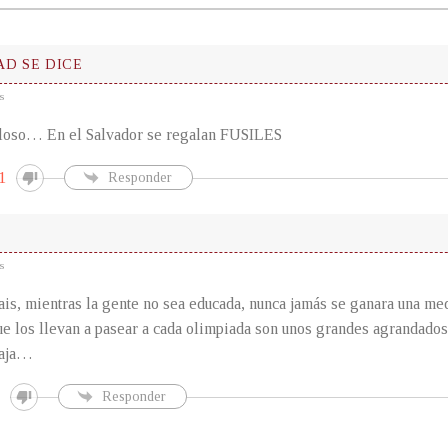
AD SE DICE
s
loso… En el Salvador se regalan FUSILES
1
Responder
s
ais, mientras la gente no sea educada, nunca jamás se ganara una med
ue los llevan a pasear a cada olimpiada son unos grandes agrandados
paja…
Responder