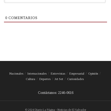
0
COMENTARIOS
Nacionales
Internacionales
Entrevistas
Empresarial
Opinión
Cultura
Deportes
Jet Set
Curiosidades
Contáctanos: 2246-0616
© 2024 Diario La Página - Noticias de El Salvador