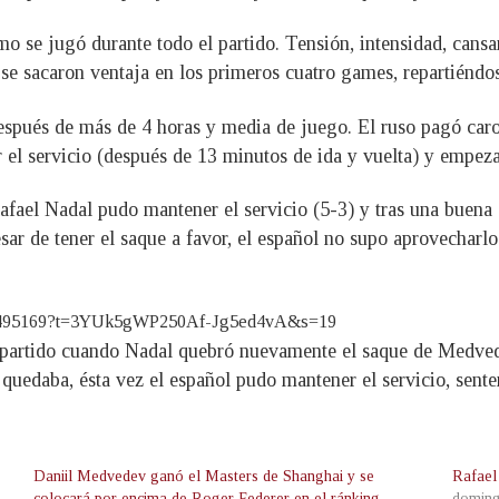
cómo se jugó durante todo el partido. Tensión, intensidad, can
se sacaron ventaja en los primeros cuatro games, repartiéndo
spués de más de 4 horas y media de juego. El ruso pagó caro 
el servicio (después de 13 minutos de ida y vuelta) y empezar
fael Nadal pudo mantener el servicio (5-3) y tras una buena 
sar de tener el saque a favor, el español no supo aprovecharl
79247495169?t=3YUk5gWP250Af-Jg5ed4vA&s=19
 partido cuando Nadal quebró nuevamente el saque de Medvedev
 quedaba, ésta vez el español pudo mantener el servicio, senten
Daniil Medvedev ganó el Masters de Shanghai y se
Rafael
colocará por encima de Roger Federer en el ránking
doming