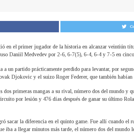
Co
ió en el primer jugador de la historia en alcanzar veintiún tí
 ruso Daniil Medvedev por 2-6, 6-7(5), 6-4, 6-4 y 7-5 en cinco
ta a un partido prácticamente perdido para levantar, por segund
Novak Djokovic y el suizo Roger Federer, que también habían
las dos primeras mangas a su rival, número dos del mundo y q
ircuito por lesión y 476 días después de ganar su último Rolan
ó sacar la diferencia en el quinto game. Fue allí cuando el r
ue iba a llegar minutos más tarde, el número dos del mundo 