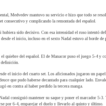
tal, Medvedev mantuvo su servicio e hizo que todo se resolvie
et consecutivo y complicando la remontada del español.
i hubiera sido decisivo. Con esa intensidad el ruso intentó def
sde el inicio, incluso en el sexto Nadal estuvo al borde de p
el quiebre del español. El de Manacor puso el juego 5-4 y co
 definición.
sde el inicio del cuarto set. Los aficionados jugaron un papel
 deuce que pudo haberse decantado para cualquier lado. Envale
jugó en contra al haber perdido la tercera manga.
 Nadal consiguió mantener su saque y poner el marcador 5-3. Tr
se por 6-4, emparejar el duelo y llevarlo al quinto y último.