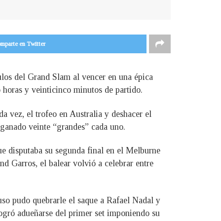
mparte en Twitter
tulos del Grand Slam al vencer en una épica
 horas y veinticinco minutos de partido.
a vez, el trofeo en Australia y deshacer el
 ganado veinte “grandes” cada uno.
ue disputaba su segunda final en el Melburne
d Garros, el balear volvió a celebrar entre
uso pudo quebrarle el saque a Rafael Nadal y
logró adueñarse del primer set imponiendo su