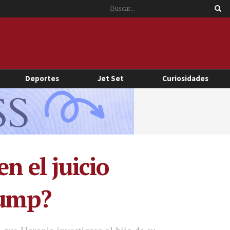
Deportes
Jet Set
Curiosidades
n el juicio
rump?