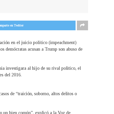
mparte en Twitter
ción en el juicio político (impeachment)
e los demócratas acusan a Trump son abuso de
a investigara al hijo de su rival politico, el
es del 2016.
os de “traición, soborno, altos delitos o
 no un bien común”, explicó a la Voz de