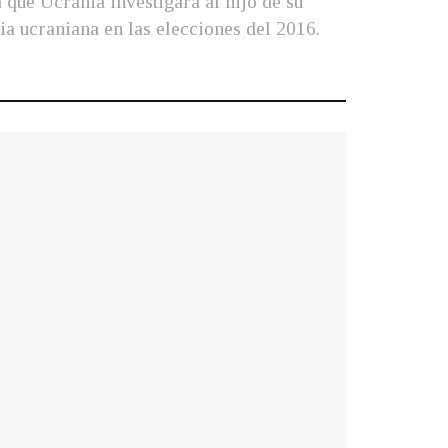
a que Ucrania investigara al hijo de su
cia ucraniana en las elecciones del 2016.