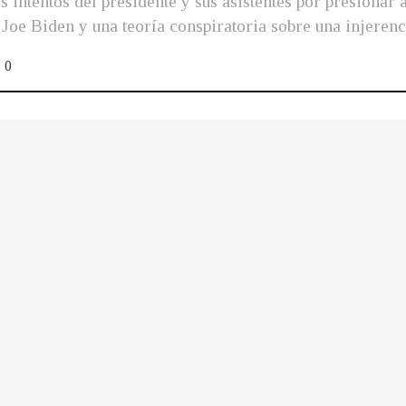
s intentos del presidente y sus asistentes por presionar 
l Joe Biden y una teoría conspiratoria sobre una injeren
0