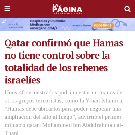
Qatar confirmó que Hamas
no tiene control sobre la
totalidad de los rehenes
israelíes
Unos 40 secuestrados podrían estar en manos de
otros grupos terroristas, como la Yihad Islámica.
“Hamas debe ubicarlos para poder negociar una
ampliación del alto al fuego”, advirtió el primer
ministro qatarí Mohammed bin Abdulrahman al-
Thani