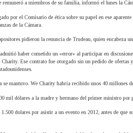
e remuneró a miembros de su familia, informó el lunes la Cá
gado por el Comisario de ética sobre su papel en ese aparente 
anzas de la Cámara.
opositores pidieron la renuncia de Trudeau, quien encabeza un
y admitió haber cometido un «error» al participar en discusion
Charity. Ese contrato fue otorgado sin un pedido de ofertas y
stadounidenses.
a se mantuvo. We Charity habría recibido unos 40 millones d
0 mil dólares a la madre y hermano del primer ministro por pr
1.500 dolares por asistir a un evento en 2012, antes de que su