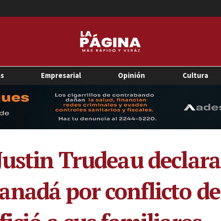
as
Empresarial
Opinión
Cultura
Justin Trudeau declar
nadá por conflicto de