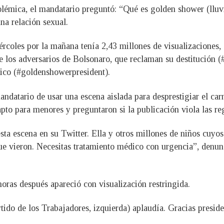
olémica, el mandatario preguntó: “Qué es golden shower (lluv
na relación sexual.
ércoles por la mañana tenía 2,43 millones de visualizaciones,
 de los adversarios de Bolsonaro, que reclaman su destitución
ico (#goldenshowerpresident).
ndatario de usar una escena aislada para desprestigiar el car
apto para menores y preguntaron si la publicación viola las reg
esta escena en su Twitter. Ella y otros millones de niños cuyo
 que vieron. Necesitas tratamiento médico con urgencia”, denu
 horas después apareció con visualización restringida.
rtido de los Trabajadores, izquierda) aplaudía. Gracias preside