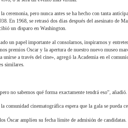
e la ceremonia, pero nunca antes se ha hecho con tanta antici
38. En 1968, se retrasó dos días después del asesinato de Ma
cibió un disparo en Washington.
gado un papel importante al consolarnos, inspirarnos y entre
imos premios Oscar y la apertura de nuestro nuevo museo mar
ra unirse a través del cine», agregó la Academia en el comuni
s similares.
 pero no sabemos qué forma exactamente tendrá eso”, añadió.
 la comunidad cinematográfica espera que la gala se pueda cel
e los Óscar amplíen su fecha límite de admisión de candidatas.