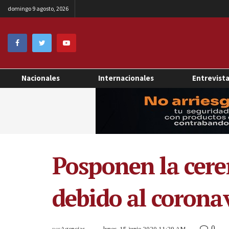
domingo 9 agosto, 2026
Nacionales
Internacionales
Entrevist
Posponen la cere
debido al corona
0
por
Agencias
lunes, 15 junio 2020 11:29 AM