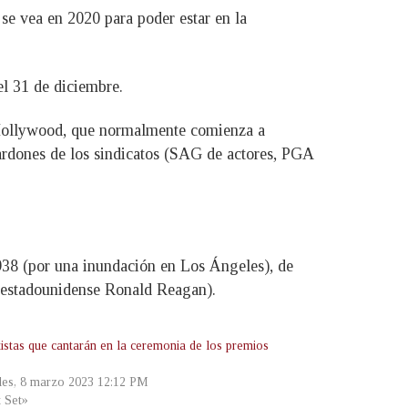
 se vea en 2020 para poder estar en la
el 31 de diciembre.
e Hollywood, que normalmente comienza a
lardones de los sindicatos (SAG de actores, PGA
1938 (por una inundación en Los Ángeles), de
e estadounidense Ronald Reagan).
tistas que cantarán en la ceremonia de los premios
les, 8 marzo 2023 12:12 PM
t Set»