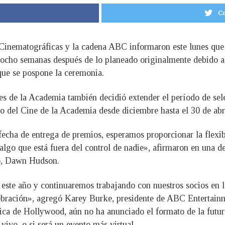
Co
Cinematográficas y la cadena ABC informaron este lunes que 
, ocho semanas después de lo planeado originalmente debido al
 que se pospone la ceremonia.
s de la Academia también decidió extender el período de sele
eo del Cine de la Academia desde diciembre hasta el 30 de abr
fecha de entrega de premios, esperamos proporcionar la flexib
 algo que está fuera del control de nadie», afirmaron en una d
vo, Dawn Hudson.
este año y continuaremos trabajando con nuestros socios en l
ebración», agregó Karey Burke, presidente de ABC Entertainm
áfica de Hollywood, aún no ha anunciado el formato de la fut
vivo, o si será un evento más virtual.