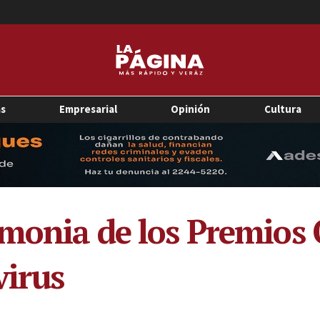
as
Empresarial
Opinión
Cultura
monia de los Premios 
virus