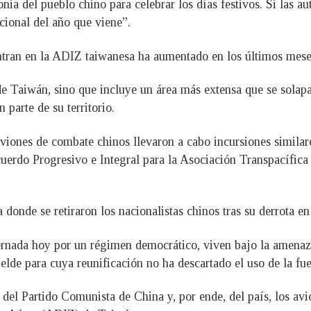
ia del pueblo chino para celebrar los días festivos. Si las a
ional del año que viene”.
ntran en la ADIZ taiwanesa ha aumentado en los últimos meses,
 Taiwán, sino que incluye un área más extensa que se solapa 
 parte de su territorio.
iones de combate chinos llevaron a cabo incursiones similare
Acuerdo Progresivo e Integral para la Asociación Transpacífic
donde se retiraron los nacionalistas chinos tras su derrota en
bernada hoy por un régimen democrático, viven bajo la amenaz
lde para cuya reunificación no ha descartado el uso de la fue
 del Partido Comunista de China y, por ende, del país, los av