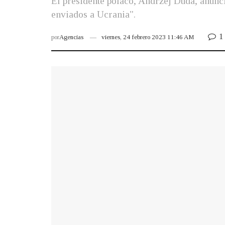
El presidente polaco, Andrzej Duda, anunci
enviados a Ucrania".
1
por
Agencias
viernes, 24 febrero 2023 11:46 AM