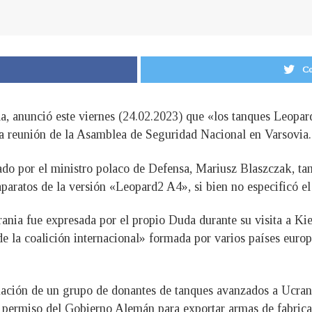
Co
a, anunció este viernes (24.02.2023) que «los tanques Leopar
la reunión de la Asamblea de Seguridad Nacional en Varsovia.
do por el ministro polaco de Defensa, Mariusz Blaszczak, tam
 aparatos de la versión «Leopard2 A4», si bien no especificó 
rania fue expresada por el propio Duda durante su visita a Ki
a de la coalición internacional» formada por varios países eu
rmación de un grupo de donantes de tanques avanzados a Ucra
el permiso del Gobierno Alemán para exportar armas de fabric