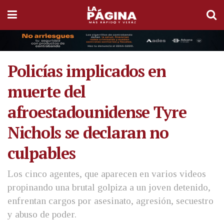
Policías implicados en
muerte del
afroestadounidense Tyre
Nichols se declaran no
culpables
Los cinco agentes, que aparecen en varios videos
propinando una brutal golpiza a un joven detenido,
enfrentan cargos por asesinato, agresión, secuestro
y abuso de poder.