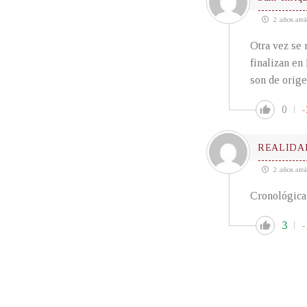
2 años atrá
Otra vez se 
finalizan e
son de orig
0
-
REALIDA
2 años atrá
Cronológicam
3
-