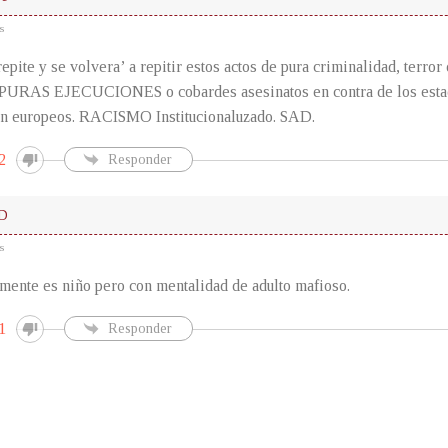
s
repite y se volvera’ a repitir estos actos de pura criminalidad, terro
n PURAS EJECUCIONES o cobardes asesinatos en contra de los esta
en europeos. RACISMO Institucionaluzado. SAD.
2
Responder
D
s
ente es niño pero con mentalidad de adulto mafioso.
1
Responder