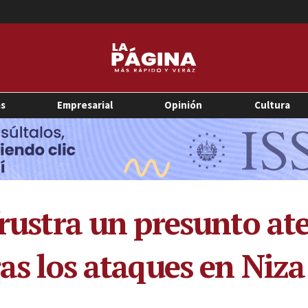
as
Empresarial
Opinión
Cultura
frustra un presunto at
ras los ataques en Niz