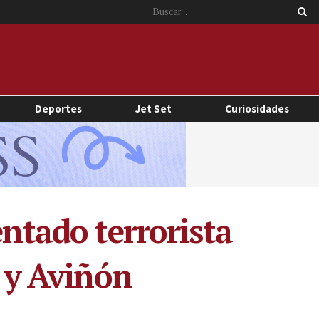
Deportes
Jet Set
Curiosidades
entado terrorista
a y Aviñón