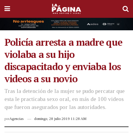
Policía arresta a madre que
violaba a su hijo
discapacitado y enviaba los
videos a su novio
Tras la detención de la mujer se pudo percatar que
esta le practicaba sexo oral, en más de 100 videos
que fueron asegurados por las autoridades.
por
Agencias
domingo, 28 julio 2019 11:28 AM