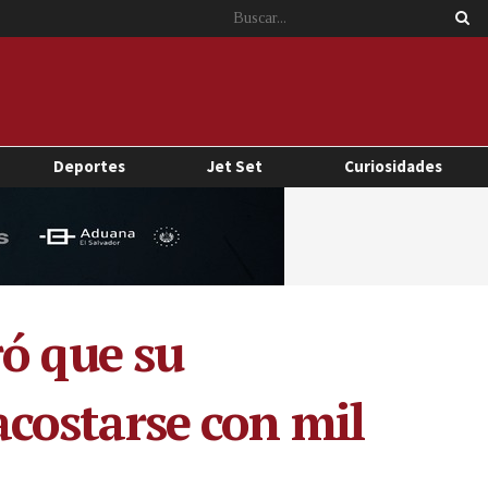
Deportes
Jet Set
Curiosidades
ró que su
 acostarse con mil