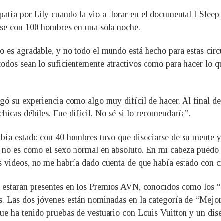
atía por Lily cuando la vio a llorar en el documental I Sleep
arse con 100 hombres en una sola noche.
o es agradable, y no todo el mundo está hecho para estas circ
todos sean lo suficientemente atractivos como para hacer lo q
logó su experiencia como algo muy difícil de hacer. Al final 
chicas débiles. Fue difícil. No sé si lo recomendaría”.
ía estado con 40 hombres tuvo que disociarse de su mente y 
no es como el sexo normal en absoluto. En mi cabeza puedo pe
s videos, no me habría dado cuenta de que había estado con ci
starán presentes en los Premios AVN, conocidos como los “Os
s. Las dos jóvenes están nominadas en la categoría de “Mej
ue ha tenido pruebas de vestuario con Louis Vuitton y un dise