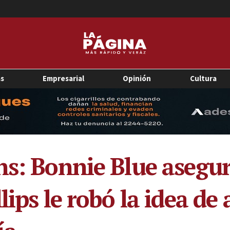
as
Empresarial
Opinión
Cultura
ns: Bonnie Blue asegu
lips le robó la idea de