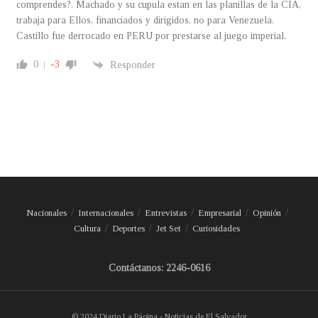
comprendes?. Machado y su cupula estan en las planillas de la CIA,
trabaja para Ellos, financiados y dirigidos, no para Venezuela.
Castillo fue derrocado en PERU por prestarse al juego imperial.
0
-3
Responder
Nacionales
Internacionales
Entrevistas
Empresarial
Opinión
Cultura
Deportes
Jet Set
Curiosidades
Contáctanos: 2246-0616
© 2024 Diario La Página - Noticias de El Salvador