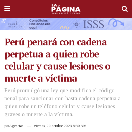
Perú penará con cadena
perpetua a quien robe
celular y cause lesiones o
muerte a víctima
Perú promulgó una ley que modifica el código
penal para sancionar con hasta cadena perpetua a
quien robe un teléfono celular y cause lesiones
graves o muerte a la víctima.
por
Agencias
viernes, 20 octubre 2023 8:30 AM