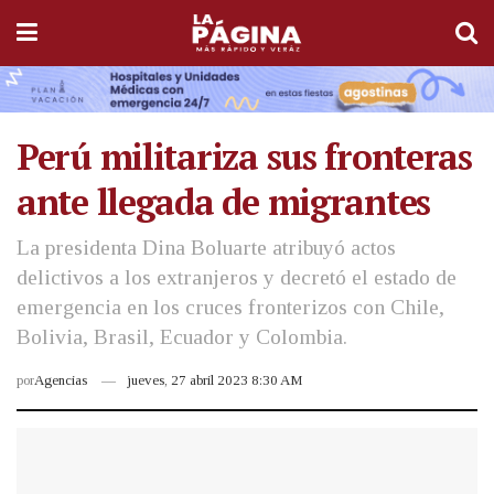
Perú militariza sus fronteras
ante llegada de migrantes
La presidenta Dina Boluarte atribuyó actos
delictivos a los extranjeros y decretó el estado de
emergencia en los cruces fronterizos con Chile,
Bolivia, Brasil, Ecuador y Colombia.
por
Agencias
jueves, 27 abril 2023 8:30 AM