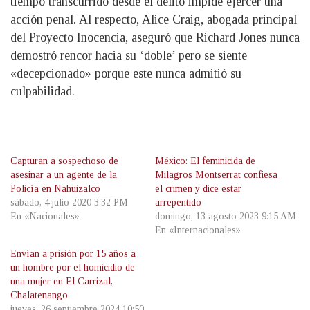
tiempo transcurrido desde el delito impide ejercer una
acción penal. Al respecto, Alice Craig, abogada principal
del Proyecto Inocencia, aseguró que Richard Jones nunca
demostró rencor hacia su ‘doble’ pero se siente
«decepcionado» porque este nunca admitió su
culpabilidad.
Capturan a sospechoso de
México: El feminicida de
asesinar a un agente de la
Milagros Montserrat confiesa
Policía en Nahuizalco
el crimen y dice estar
sábado, 4 julio 2020 3:32 PM
arrepentido
En «Nacionales»
domingo, 13 agosto 2023 9:15 AM
En «Internacionales»
Envían a prisión por 15 años a
un hombre por el homicidio de
una mujer en El Carrizal,
Chalatenango
jueves, 26 septiembre 2024 10:50