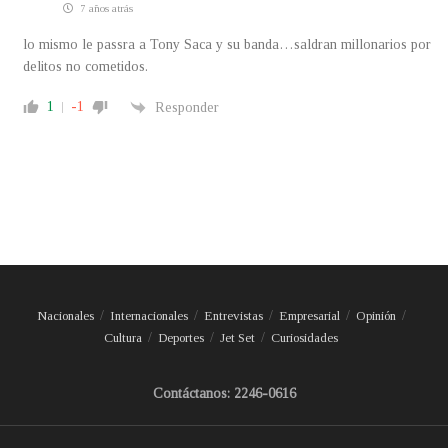
7 años atrás
lo mismo le passra a Tony Saca y su banda…saldran millonarios por
delitos no cometidos.
1
-1
Responder
Nacionales
Internacionales
Entrevistas
Empresarial
Opinión
Cultura
Deportes
Jet Set
Curiosidades
Contáctanos: 2246-0616