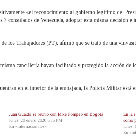
tivamente «el reconocimiento al gobierno legítimo del Presi
s 7 consulados de Venezuela, adoptar esta misma decisión e in
o de los Trabajadores (PT), afirmó que se trató de una «invas
 misma cancillería hayan facilitado y protegido la acción de l
entran en el interior de la embajada, la Policía Militar está 
Juan Guaidó se reunió con Mike Pompeo en Bogotá
En la s
lunes, 20 enero 2020 6:38 PM
como p
En «Internacionales»
lunes,
En «In