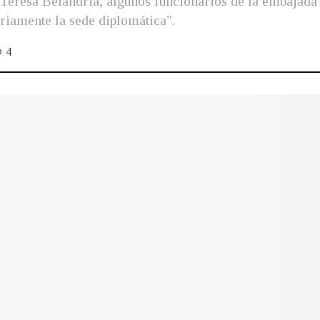
a Teresa Belandria, algunos funcionarios de la embajad
riamente la sede diplomática".
4