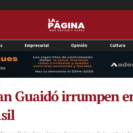
as
Empresarial
Opinión
Cultura
uan Guaidó irrumpen e
sil