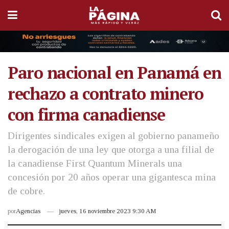
Paro nacional en Panamá en
rechazo a contrato minero
con firma canadiense
Dirigentes sindicales exigen al gobierno panameño
la derogación de una ley que otorga a una filial de
la canadiense First Quantum Minerals una
concesión por 20 años operar una gigantesca mina
de cobre.
por
Agencias
jueves, 16 noviembre 2023 9:30 AM