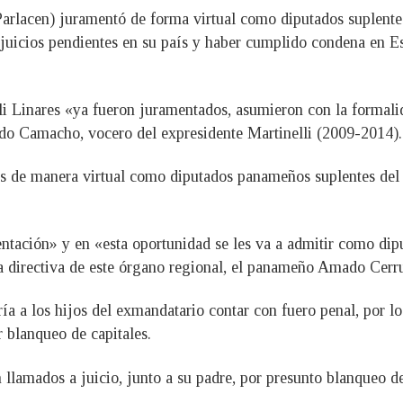
arlacen) juramentó de forma virtual como diputados suplentes
r juicios pendientes en su país y haber cumplido condena en E
i Linares «ya fueron juramentados, asumieron con la formalida
rdo Camacho, vocero del expresidente Martinelli (2009-2014).
s de manera virtual como diputados panameños suplentes del P
ntación» y en «esta oportunidad se les va a admitir como dip
ta directiva de este órgano regional, el panameño Amado Cerr
ía a los hijos del exmandatario contar con fuero penal, por l
r blanqueo de capitales.
 llamados a juicio, junto a su padre, por presunto blanqueo de