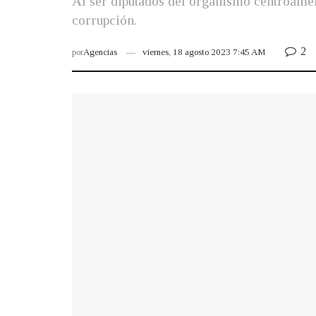
Al ser diputados del organismo centroamer
corrupción.
2
por
Agencias
viernes, 18 agosto 2023 7:45 AM