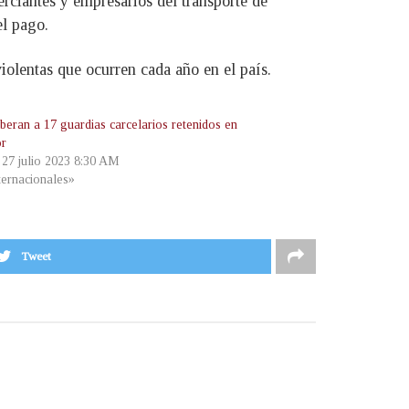
rciantes y empresarios del transporte de
el pago.
violentas que ocurren cada año en el país.
beran a 17 guardias carcelarios retenidos en
or
, 27 julio 2023 8:30 AM
ternacionales»
Tweet