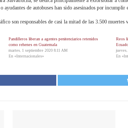
ra Salvatrucha, se dedica principalmente a extorsionar a come
 o ayudantes de autobuses han sido asesinados por incumplir 
ráfico son responsables de casi la mitad de las 3.500 muertes 
Pandilleros liberan a agentes penitenciarios retenidos
Reos li
como rehenes en Guatemala
Ecuad
martes, 1 septiembre 2020 8:11 AM
jueves
En «Internacionales»
En «In