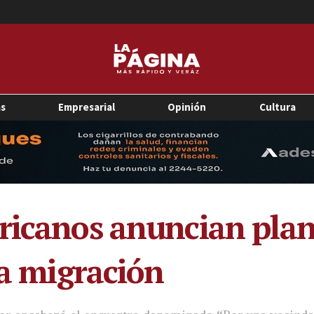
as
Empresarial
Opinión
Cultura
ricanos anuncian plan
la migración