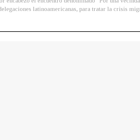
r encabezó el encuentro denominado “Por una vecindad 
elegaciones latinoamericanas, para tratar la crisis migr