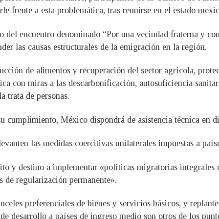
le frente a esta problemática, tras reunirse en el estado mex
del encuentro denominado “Por una vecindad fraterna y con b
nder las causas estructurales de la emigración en la región.
ucción de alimentos y recuperación del sector agrícola, prot
a con miras a las descarbonificación, autosuficiencia sanitari
a trata de personas.
u cumplimiento, México dispondrá de asistencia técnica en di
levanten las medidas coercitivas unilaterales impuestas a país
ito y destino a implementar «políticas migratorias integrale
s de regularización permanente».
celes preferenciales de bienes y servicios básicos, y replantea
de desarrollo a países de ingreso medio son otros de los punt