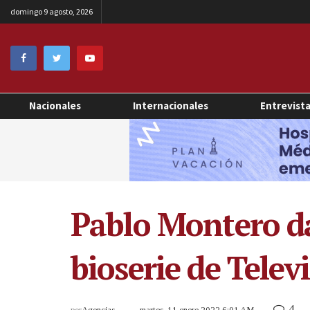
domingo 9 agosto, 2026
Nacionales
Internacionales
Entrevist
Pablo Montero da
bioserie de Telev
4
por
Agencias
martes, 11 enero 2022 6:01 AM