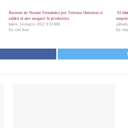
Bioserie de Vicente Fernández por Televisa Univision sí
‘El úl
saldrá al aire aseguró la productora
suspen
lunes, 14 marzo 2022 9:20 AM
sábado
En «Jet Set»
En «In