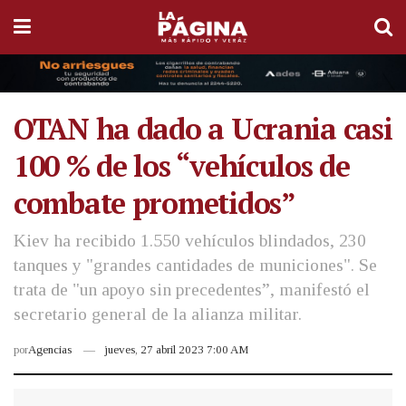
OTAN ha dado a Ucrania casi
100 % de los “vehículos de
combate prometidos”
Kiev ha recibido 1.550 vehículos blindados, 230
tanques y "grandes cantidades de municiones". Se
trata de "un apoyo sin precedentes”, manifestó el
secretario general de la alianza militar.
por
Agencias
jueves, 27 abril 2023 7:00 AM