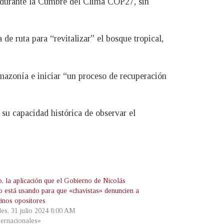
o durante la Cumbre del Clima COP27, sin
e ruta para “revitalizar” el bosque tropical,
mazonía e iniciar “un proceso de recuperación
su capacidad histórica de observar el
, la aplicación que el Gobierno de Nicolás
 está usando para que «chavistas» denuncien a
cinos opositores
les, 31 julio 2024 8:00 AM
ternacionales»