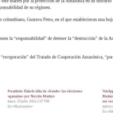
 este martes por la protección de la Amazonía en su discurs
esponsabilidad de su régimen.
olombiano, Gustavo Petro, en el que establecieron una hoja d
nen la “responsabilidad” de detener la “destrucción” de la A
 “recuperación” del Tratado de Cooperación Amazónica, “por 
Presidente Bukele tilda de «fraude» las elecciones
VenApp
«ganadas» por Nicolás Maduro
Maduro
lunes, 29 julio 2024 2:37 PM
sus ve
En «Nacionales»
miérco
En «In