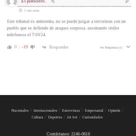
El justiciero.
1 año atrás
Este tribunal es antisemita, no se puede juzgar a terroristas con un
pueblo que se defiende de ataques sorpresa, asesinando civiles
indefensos el 7/10/24.
0
-19
Responder
Ver Respuestas
(1)
Nacionales
Internacionales
Entrevistas
Empresarial
Opinión
Cultura
Deportes
Jet Set
Curiosidades
Contáctanos: 2246-0616