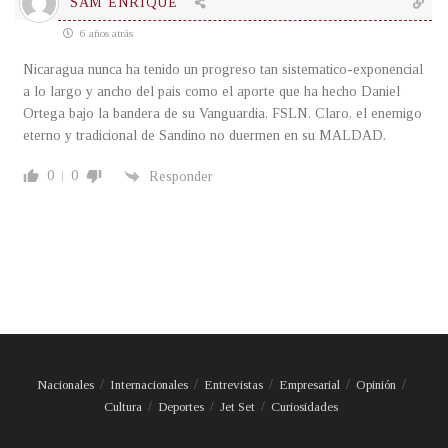
SAM ENRIQUE
6 años atrás
Nicaragua nunca ha tenido un progreso tan sistematico-exponencial
a lo largo y ancho del pais como el aporte que ha hecho Daniel
Ortega bajo la bandera de su Vanguardia, FSLN. Claro, el enemigo
eterno y tradicional de Sandino no duermen en su MALDAD.
0
0
Responder
Nacionales
Internacionales
Entrevistas
Empresarial
Opinión
Cultura
Deportes
Jet Set
Curiosidades