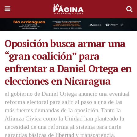
Oposición busca armar una
“gran coalición” para
enfrentar a Daniel Ortega en
elecciones en Nicaragua
el gobierno de Daniel Ortega anunció una eventual
reforma electoral para salir al paso a una de las
más fuertes demandas de la oposición. Tanto la
Alianza Cívica como la Unidad han planteado la
necesidad de una reforma al sistema para darle
garantías básicas de libertad y transparencia.