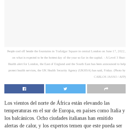
People cool off beside the fountains in Trafalgar Square in central London on June 17, 2022,
on what is expected to be the hottest day of the year so far in the capital. - A Level 3 Heat-
Health alert for London, the East of England and the South East has been announced to help
protect health services, the UK Health Security Agency (UKHSA) has said, Friday. (Photo by
CARLOS JASSO / AFP)
Los vientos del norte de África están elevando las
temperaturas en el sur de Europa, en países como Italia y
los balcánicos. Ocho ciudades italianas han emitido
alertas de calor, y los expertos temen que este pueda ser