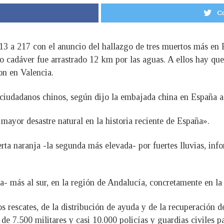
Co
13 a 217 con el anuncio del hallazgo de tres muertos más en P
o cadáver fue arrastrado 12 km por las aguas. A ellos hay qu
on en Valencia.
 ciudadanos chinos, según dijo la embajada china en España a 
yor desastre natural en la historia reciente de España».
lerta naranja -la segunda más elevada- por fuertes lluvias, in
da- más al sur, en la región de Andalucía, concretamente en la
 los rescates, de la distribución de ayuda y de la recuperación
e 7.500 militares y casi 10.000 policías y guardias civiles par