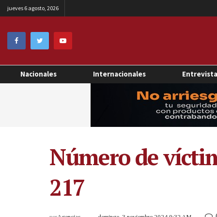
jueves 6 agosto, 2026
Nacionales
Internacionales
Entrevist
Número de vícti
217
por
Agencias
domingo, 3 noviembre 2024 9:32 AM