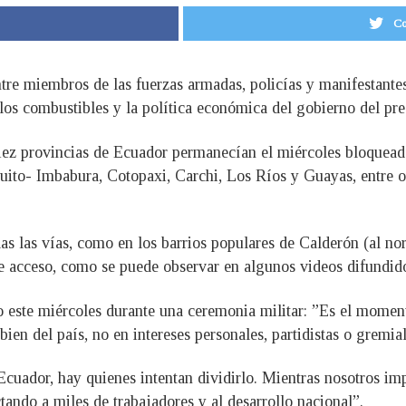
Co
ntre miembros de las fuerzas armadas, policías y manifestante
 los combustibles y la política económica del gobierno del pr
iez provincias de Ecuador permanecían el miércoles bloquead
uito- Imbabura, Cotopaxi, Carchi, Los Ríos y Guayas, entre ot
 las vías, como en los barrios populares de Calderón (al nort
e acceso, como se puede observar en algunos videos difundido
 este miércoles durante una ceremonia militar: ”Es el moment
bien del país, no en intereses personales, partidistas o gremial
Ecuador, hay quienes intentan dividirlo. Mientras nosotros i
tando a miles de trabajadores y al desarrollo nacional”.