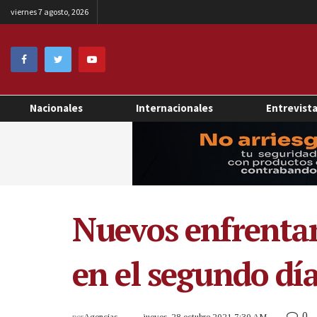
viernes 7 agosto, 2026
Nacionales
Internacionales
Entrevist
Nuevos enfrentam
en el segundo dí
0
por
Agencias
jueves, 28 octubre 2021 7:30 AM