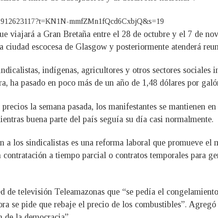
497161912623117?t=KN1N-mmfZMn1fQcd6CxbjQ&s=19
e viajará a Gran Bretaña entre el 28 de octubre y el 7 de nov
 ciudad escocesa de Glasgow y posteriormente atenderá reuni
dicalistas, indígenas, agricultores y otros sectores sociales 
tra, ha pasado en poco más de un año de 1,48 dólares por galó
precios la semana pasada, los manifestantes se mantienen en 
ientras buena parte del país seguía su día casi normalmente.
n a los sindicalistas es una reforma laboral que promueve el
on contratación a tiempo parcial o contratos temporales para g
 red de televisión Teleamazonas que “se pedía el congelamient
ra se pide que rebaje el precio de los combustibles”. Agregó
n de la democracia”.