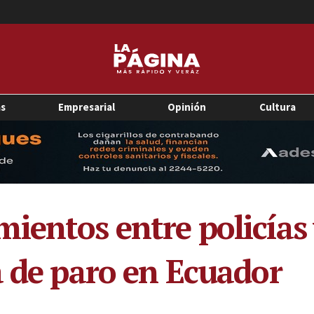
as
Empresarial
Opinión
Cultura
ientos entre policías
a de paro en Ecuador